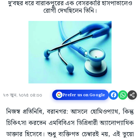
দু’বছর ধরে বারাকপুরের এক বেসরকারি হাসপাতালেও
রোগী দেখছিলেন তিনি।
২৩ জুন, ২০২৫ ০৪:০০
Prefer us on Google
নিজস্ব প্রতিনিধি, বরানগর: আসলে হোমিওপ্যাথ, কিন্তু
চিকিৎসা করতেন এমবিবিএস ডিগ্রিধারী অ্যালোপ্যাথিক
ডাক্তার হিসেবে। শুধু ব্যক্তিগত চেম্বারই নয়, এই ভুয়ো