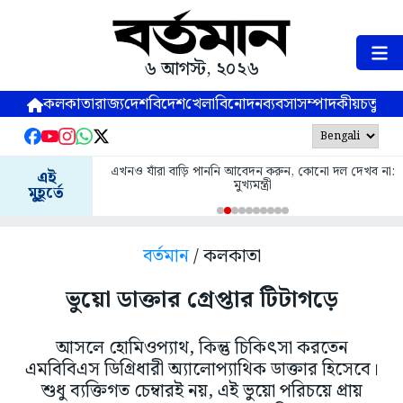
৬ আগস্ট, ২০২৬
কলকাতা
রাজ্য
দেশ
বিদেশ
খেলা
বিনোদন
ব্যবসা
সম্পাদকীয়
চতুষ্পর্ণ
এখনও যাঁরা বাড়ি পাননি আবেদন করুন, কোনো দল দেখব না:
এই
মুখ্যমন্ত্রী
মুহূর্তে
বর্তমান
/ কলকাতা
ভুয়ো ডাক্তার গ্রেপ্তার টিটাগড়ে
আসলে হোমিওপ্যাথ, কিন্তু চিকিৎসা করতেন
এমবিবিএস ডিগ্রিধারী অ্যালোপ্যাথিক ডাক্তার হিসেবে।
শুধু ব্যক্তিগত চেম্বারই নয়, এই ভুয়ো পরিচয়ে প্রায়