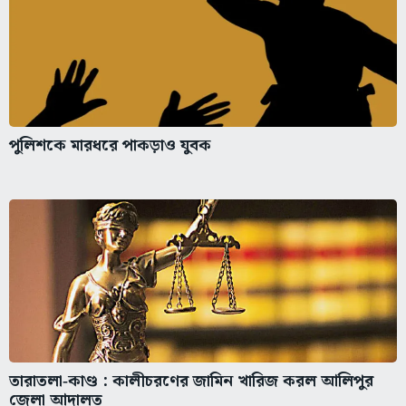
পুলিশকে মারধরে পাকড়াও যুবক
তারাতলা‑কাণ্ড : কালীচরণের জামিন খারিজ করল আলিপুর
জেলা আদালত