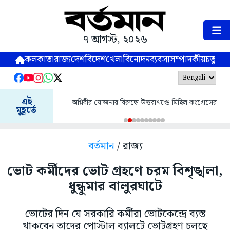
৭ আগস্ট, ২০২৬
কলকাতা
রাজ্য
দেশ
বিদেশ
খেলা
বিনোদন
ব্যবসা
সম্পাদকীয়
চতুষ্পর্ণ
এই
অগ্নিবীর যোজনার বিরুদ্ধে উত্তরাখণ্ডে মিছিল কংগ্রেসের
মুহূর্তে
বর্তমান
/ রাজ্য
ভোট কর্মীদের ভোট গ্রহণে চরম বিশৃঙ্খলা,
ধুন্ধুমার বালুরঘাটে
ভোটের দিন যে সরকারি কর্মীরা ভোটকেন্দ্রে ব্যস্ত
থাকবেন তাদের পোস্টাল ব্যালটে ভোটগ্রহণ চলছে