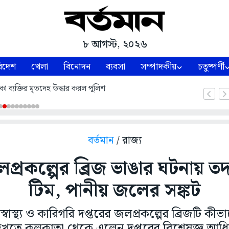
৮ আগস্ট, ২০২৬
িদেশ
খেলা
বিনোদন
ব্যবসা
সম্পাদকীয়
চতুষ্পর্ণী
কা ব্যক্তির মৃতদেহ উদ্ধার করল পুলিশ
বর্তমান
/ রাজ্য
্রকল্পের ব্রিজ ভাঙার ঘটনায় তদন
টিম, পানীয় জলের সঙ্কট
বাস্থ্য ও কারিগরি দপ্তরের জলপ্রকল্পের ব্রিজটি ক
েখতে কলকাতা থেকে এলেন দপ্তরের বিশেষজ্ঞ আধি