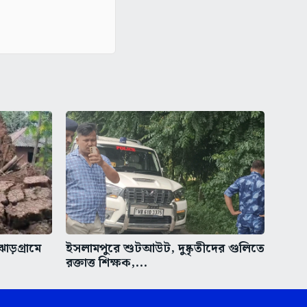
ঝাড়গ্রামে
ইসলামপুরে শুটআউট, দুষ্কৃতীদের গুলিতে
রক্তাত্ত শিক্ষক,...