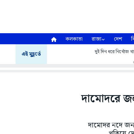
কলকাতা
রাজ্য
দেশ
ব
দুই দিন ধরে নিখোঁজ থা
এই মুহূর্তে
দামোদরে জলপ
দামোদর নদে জনস্
খতিয়ে দ