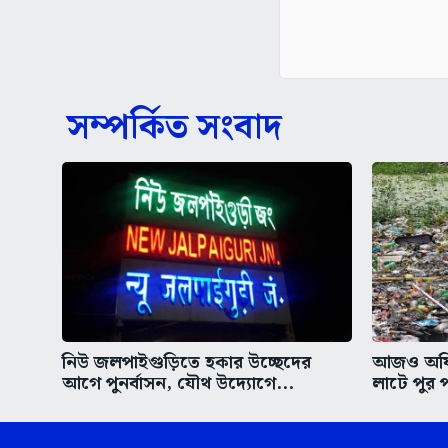
সম্পর্কিত সংবাদ
নিউ জলপাইগুড়িতে হকার উচ্ছেদের
আজও অফিস
আগে পুনর্বাসন, যৌথ উদ্যোগে...
লাটে পুর প