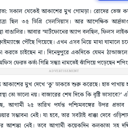
কলকাতা: সকাল থেকেই আকাশের মুখ গোমড়া। রোদের তেজ কম, 
মাত্রা ছিল ৩৫ ডিগ্রি সেলসিয়াস। আর আপেক্ষিক আর্দ্র
া বাঙালির। আবার স্মার্টফোনের অ্যাপ বলছিল, ফিলস লাইক ৪৫
্লাইম্যাক্সে পৌঁছে গিয়েছে। এখন এসব নিয়ে মাথা ঘামালে 
্ষা করতে চাইছেন না। দিনেদুপুরে একদিকে যেমন ঠান্ডাজল
ফিস ফেরত কর্তা-গিন্নি সন্ধ্যা নামতেই ঝাঁপিয়ে পড়েছেন শপি
ADVERTISEMENT
য আকাশের মুখ দেখে ‘কু’ ডাকতে শুরু করেছে। হাত পাখায় হ
 তো ভালো নয়। বাজারের শেষ দিকে কি বৃষ্টি ভাসাবে?’ এই প্র
, আগামী ২৫ তারিখ পর্যন্ত পশ্চিমবঙ্গের উপর প্রভাব 
ার সম্ভাবনা নেই। যা হবে, তার সবটাই ধাক্কা দেবে ওড়িশায়
ের আশঙ্কা নেই। তবে আগামী কয়েকদিন কলকাতা সহ দক্ষ