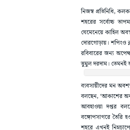
নিজস্ব প্রতিনিধি, 
শহরের সর্বোচ্চ তাপ
ঘেমেনেয়ে কাহিল অবস্থ
দোরগোড়ায়। শপিংও ক
রবিবারের জন্য অপেক
তুমুল দরদাম। তেমনই অ
ব্যবসায়ীদের মন অবশ্
বলছেন, ‘আকাশের অবস্থা
আবহাওয়া দপ্তর বলছে
বঙ্গোপসাগরে তৈরি হওয়
শহরে এখনই নিম্নচাপ