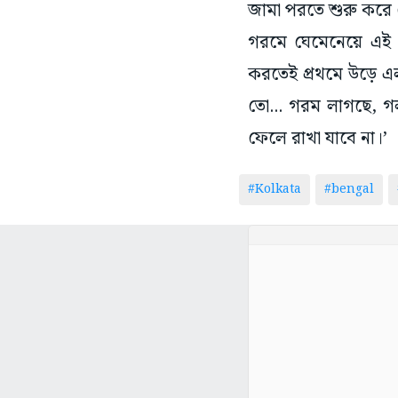
জামা পরতে শুরু করে 
গরমে ঘেমেনেয়ে এই দ
করতেই প্রথমে উড়ে এল 
তো... গরম লাগছে, গল
ফেলে রাখা যাবে না।’
#Kolkata
#bengal