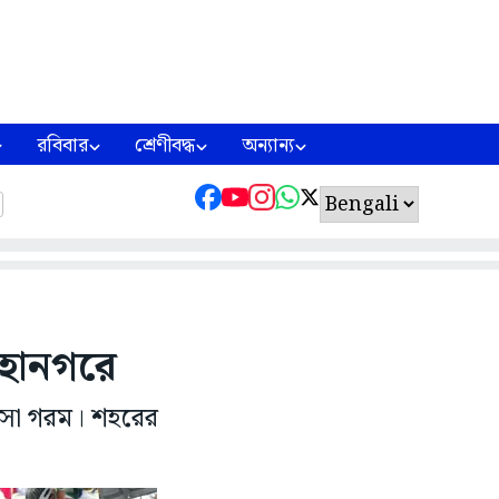
রবিবার
শ্রেণীবদ্ধ
অন্যান্য
মহানগরে
পসা গরম। শহরের