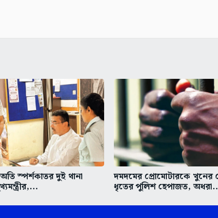
তি স্পর্শকাতর দুই থানা
দমদমের প্রোমোটারকে খুনের চে
্যমন্ত্রীর,...
ধৃতের পুলিশ হেপাজত, অধরা..