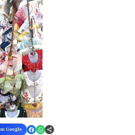
 on Google