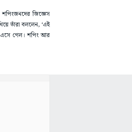
ন শপিংজনদের জিজ্ঞেস
খিয়ে তাঁরা বললেন, ‘এই
ুজো এসে গেল। শপিং আর