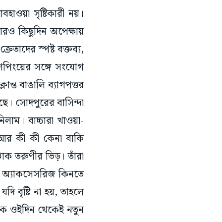
 আবহাওয়া সৃষ্টিকারী নয়।
রও কিছুদিন অপেক্ষায়
তাদের স্পষ্ট বক্তব্য,
পিংয়ের সঙ্গে সংযোগ
ান্ত বাঙালি ব্যাগপত্তর
। সোদপুরের বাসিন্দা
িলাম। বাচ্চারা খাওয়া-
আর কী কী কেনা বাকি
াঁক তরুণীর ভিড়। তাঁরা
াল অ্যাকসেসরিজ কিনতে
ি বৃষ্টি না হয়, তাহলে
ে ওইদিন থেকেই নতুন