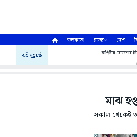
কলকাতা
রাজ্য
দেশ
ব
অগ্নিবীর যোজনার বির
এই মুহূর্তে
মাঝ হপ
সকাল থেকেই আক