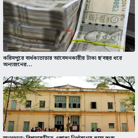
করিমপুরে বার্ধক্যভাতার আবেদনকারীর টাকা ছ’বছর ধরে
অন্যজনের...