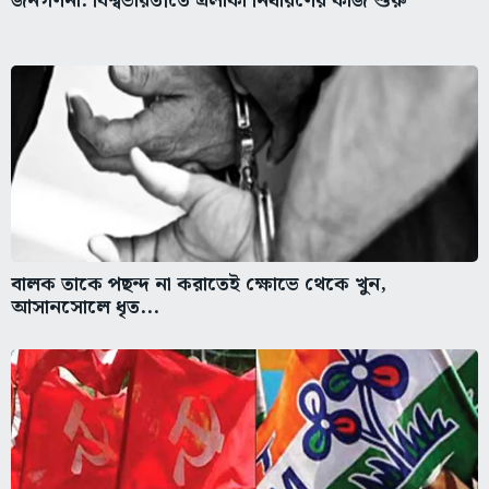
জনগণনা: বিশ্বভারতীতে এলাকা নির্ধারণের কাজ শুরু
বালক তাকে পছন্দ না করাতেই ক্ষোভে থেকে খুন,
আসানসোলে ধৃত...