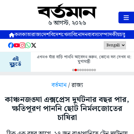
৬ আগস্ট, ২০২৬
কলকাতা
রাজ্য
দেশ
বিদেশ
খেলা
বিনোদন
ব্যবসা
সম্পাদকীয়
চতুষ্পর্ণ
এখনও যাঁরা বাড়ি পাননি আবেদন করুন, কোনো দল দেখব না:
এই
মুখ্যমন্ত্রী
মুহূর্তে
বর্তমান
/ রাজ্য
কাঞ্চনজঙ্ঘা এক্সপ্রেস দুর্ঘটনার বছর পার,
ক্ষতিপূরণ পাননি ছোট নির্মলজোতের
চাষিরা
ঠিক এক বছর আগে, ১৭ জুন রাঙাপানিতে ট্রেন দুর্ঘটনায়