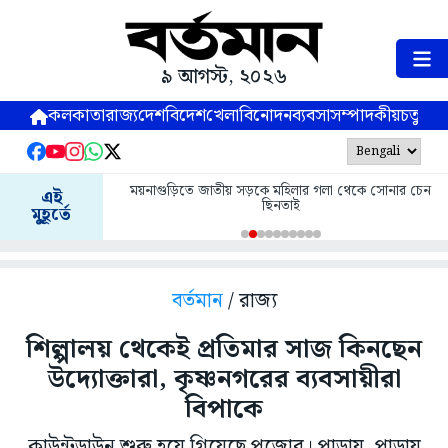
৯ আগস্ট, ২০২৬
কলকাতা
রাজ্য
দেশ
বিদেশ
খেলা
বিনোদন
ব্যবসা
সম্পাদকীয়
চতুষ্পর্ণ
ময়নাগুড়িতে জাতীয় সড়কে মহিলার গলা থেকে সোনার চেন
এই
ছিনতাই
মুহূর্তে
বর্তমান
/ রাজ্য
শিল্পালয় থেকেই প্রতিমার সাজ কিনছেন
উদ্যোক্তারা, কৃষ্ণনগরের ব্যবসায়ীরা
বিপাকে
কাউন্টডাউন শুরু হয়ে গিয়েছে পুজোর। পাড়ায়, পাড়ায়