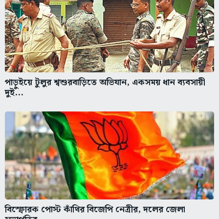
পাড়ুইয়ে টুলুর শ্বশুরবাড়িতে অভিযান, একসময় ধান ব্যবসায়ী
দুই...
বিস্ফোরক পোস্ট কাঁথির বিজেপি নেত্রীর, দলের জেলা