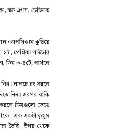
কা, স্কচ এগস, ডেভিলড
াল ক্যাপসিকাম কুচিয়ে
 ১টা, পেপ্রিকা পাউডার
মতো, ডিম ৩-৪টে, পার্সলে
ে নিন। লালচে রং ধরলে
ে নেড়ে নিন। এরপর বাকি
ু করলে ডিমগুলো ভেঙে
থাকে। এক একটা কুসুম
ান্না তৈরি। উপর থেকে