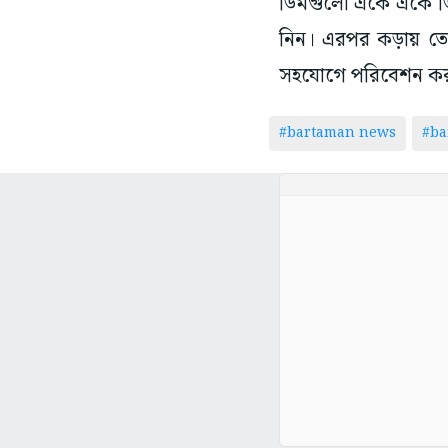
ডিমগুলো একে একে ডিম
নিন। এরপর কড়ায় তেল
সহযোগে পরিবেশন ক
#bartaman news
#ba