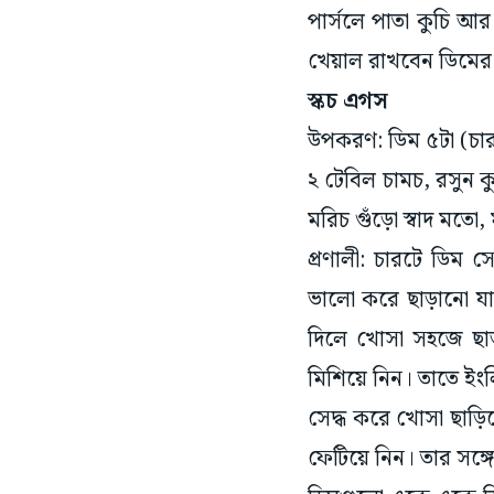
পার্সলে পাতা কুচি আ
খেয়াল রাখবেন ডিমের ক
স্কচ এগস
উপকরণ: ডিম ৫টা (চারটে
২ টেবিল চামচ, রসুন কু
মরিচ গুঁড়ো স্বাদ মতো,
প্রণালী: চারটে ডিম 
ভালো করে ছাড়ানো যায়
দিলে খোসা সহজে ছাড়
মিশিয়ে নিন। তাতে ইংল
সেদ্ধ করে খোসা ছাড়
ফেটিয়ে নিন। তার সঙ্গ