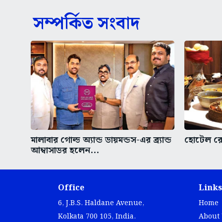
সম্পর্কিত সংবাদ
মালাবার গোল্ড অ্যান্ড ডায়মন্ডস-এর ব্র্যান্ড
হোটেল রেস
আম্বাসাডর হলেন...
Office
Links
6, J.B.S. Haldane Avenue,
Home
Kolkata 700 105, India.
About