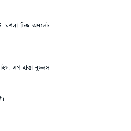
লেট, মশলা চিজ অমলেট
ইস, এগ হাক্কা নুডলস
ি।