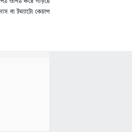
 এপিঠ ওপিঠ করে গড়িয়ে
যস বা টম্যাটো কেচাপ