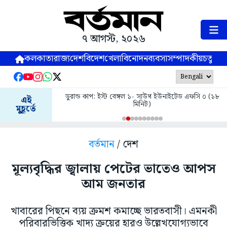
৭ আগস্ট, ২০২৬
কলকাতা
রাজ্য
দেশ
বিদেশ
খেলা
বিনোদন
ব্যবসা
সম্পাদকীয়
চতুষ্পর্ণ
ডুরান্ড কাপ: ইস্ট বেঙ্গল ১- সাউথ ইউনাইটেড এফসি ০ (১৮
এই
মিনিট)
মুহূর্তে
বর্তমান
/ দেশ
মূল্যবৃদ্ধির জ্বালায় পেটের ভাতেও আপস
আম জনতার
খাবারের পিছনে ব্যয় ক্রমশ কমাচ্ছে ভারতবাসী। এমনকী
পরিবারভিত্তিক খাদ্য ক্রয়ের হারও উল্লেখযোগ্যভাবে