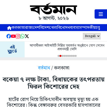
৮ আগস্ট, ২০২৬
কলকাতা
রাজ্য
দেশ
বিদেশ
খেলা
বিনোদন
ব্যবসা
সম্পাদকীয়
চতুষ্পর্ণ
আগামীকাল আইআইটি দিল্লির সমাবর্তন অনুষ্ঠানে যোগ দেবেন
এই
প্রধানমন্ত্রী মোদি
মুহূর্তে
বর্তমান
/ কলকাতা
বকেয়া ৭ লক্ষ টাকা, বিধায়কের তৎপরতায়
ফিরল কিশোরের দেহ
হার্টের রোগ নিয়ে চিকিৎসাধীন অবস্থায় মৃত্যু হয় এক
কিশোরের। কিন্তু বেঙ্গালুরুর বেসরকারি হাসপাতালের