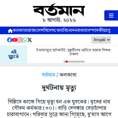
৮ আগস্ট, ২০২৬
কলকাতা
রাজ্য
দেশ
বিদেশ
খেলা
বিনোদন
ব্যবসা
সম্পাদকীয়
চতুষ্পর্ণ
ইসলামপুরে শুটআউট, দুষ্কৃতীদের গুলিতে রক্তাত্ত শিক্ষক,
এই
চাঞ্চল্য
মুহূর্তে
বর্তমান
/ কলকাতা
দুর্ঘটনায় মৃত্যু
দিল্লিতে কাজে গিয়ে মৃত্যু হল এক যুবকের। মৃতের নাম
গৌতম কর্মকার (৩০)। বাড়ি দেগঙ্গার বেড়াচাঁপার
চারাবাগানে। পরিবার সূত্রে জানা গিয়েছে, দু’মাস আগে