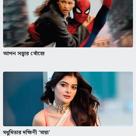
আপন সত্ত্বার খোঁজে
মধুমিতার দক্ষিণী ‘মায়া’