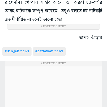
রাখেননি। গোপাল সাহার আলো ও অরূপ চক্রবর্তীর
আবহ নাটককে সম্পূর্ণ করেছে। তবু্ও বলতে হয় নাটকটি
এত দীর্ঘায়িত না হলেই ভালো হতো।
ADVERTISEMENT
তাপস কাঁড়ার
#Bengali news
#bartaman news
ADVERTISEMENT