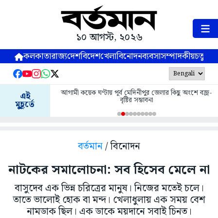
১০ আগস্ট, ২০২৬
কলকাতা
রাজ্য
দেশ
বিদেশ
খেলা
বিনোদন
ব্যবসা
সম্পাদকীয়
চতুষ্পর্ণ
আগামী কয়েক ঘণ্টায় পূর্ব মেদিনীপুর জেলার কিছু অংশে বজ্র-
এই
বৃষ্টির সম্ভাবনা
মুহূর্তে
বর্তমান
/ বিনোদন
নাটকের সমালোচনা: সব হিসেব মেলে না
বাসুদেব এক ভিন্ন চরিত্রের মানুষ। নিজের মতেই চলে।
তাতে ভালোই হোক বা মন্দ। খেলাধুলায় এক সময় বেশ
নামডাক ছিল। এক ডাকে ময়দানে সবাই চিনত।