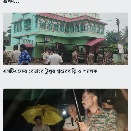
জখম...
এসটিএফের রেডারে টুলুর শ্বশুরবাড়ি ও শ্যালক