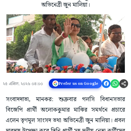
অভিনেত্রী জুন মালিয়া।
২৫ এপ্রিল, ২০২৬ ০৪:০০
Prefer us on Google
সংবাদদাতা, মানকর: শুক্রবার গলসি বিধানসভার
বিজেপি প্রার্থী অলোককুমার মাঝির সমর্থনে প্রচারে
এলেন তৃণমূল সাংসদ তথা অভিনেত্রী জুন মালিয়া। প্রবল