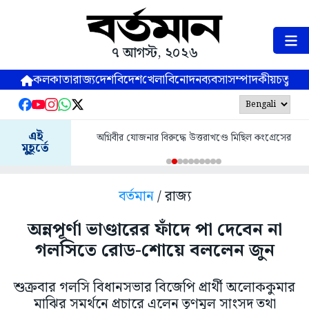
৭ আগস্ট, ২০২৬
কলকাতা
রাজ্য
দেশ
বিদেশ
খেলা
বিনোদন
ব্যবসা
সম্পাদকীয়
চতুষ্পর্ণ
এই
অগ্নিবীর যোজনার বিরুদ্ধে উত্তরাখণ্ডে মিছিল কংগ্রেসের
মুহূর্তে
বর্তমান
/ রাজ্য
অন্নপূর্ণা ভাণ্ডারের ফাঁদে পা দেবেন না
গলসিতে রোড-শোয়ে বললেন জুন
শুক্রবার গলসি বিধানসভার বিজেপি প্রার্থী অলোককুমার
মাঝির সমর্থনে প্রচারে এলেন তৃণমূল সাংসদ তথা