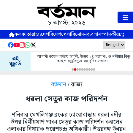
৮ আগস্ট, ২০২৬
কলকাতা
রাজ্য
দেশ
বিদেশ
খেলা
বিনোদন
ব্যবসা
সম্পাদকীয়
চতুষ্পর্ণ
আগামী কয়েক ঘণ্টায় হুগলি, উত্তর ২৪ পরগনা, ও নদীয়ার কিছু
এই
অংশে বজ্রবিদ্যুৎ সহ বৃষ্টির সম্ভাবনা
মুহূর্তে
বর্তমান
/ রাজ্য
ধরলা সেতুর কাজ পরিদর্শন
শনিবার মেখলিগঞ্জ ব্লকের চ্যাংরাবান্ধায় ধরলা নদীর
উপর নির্মীয়মাণ পাকা সেতুর কাজ পরিদর্শন করলেন
এলাকার বিধায়ক পরেশচন্দ্র অধিকারী। উত্তরবঙ্গ উন্নয়ন