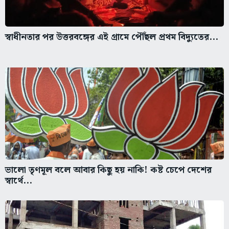
স্বাধীনতার পর উত্তরবঙ্গের এই গ্রামে পৌঁছল প্রথম বিদ্যুতের...
ভালো তৃণমূল বলে আবার কিছু হয় নাকি! কষ্ট চেপে দেশের
স্বার্থে...