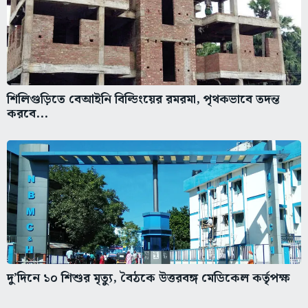
শিলিগুড়িতে বেআইনি বিল্ডিংয়ের রমরমা, পৃথকভাবে তদন্ত
করবে...
দু’দিনে ১০ শিশুর মৃত্যু, বৈঠকে উত্তরবঙ্গ মেডিকেল কর্তৃপক্ষ