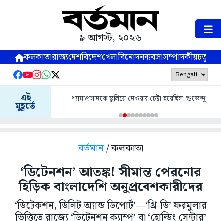
৯ আগস্ট, ২০২৬
কলকাতা
রাজ্য
দেশ
বিদেশ
খেলা
বিনোদন
ব্যবসা
সম্পাদকীয়
চতুষ্পর্ণ
এই
শ্যামাপ্রসাদকে ভুলিয়ে দেওয়ার চেষ্টা হয়েছিল: শুভেন্দু
মুহূর্তে
বর্তমান
/ কলকাতা
‘ডিটেনশন’ আতঙ্ক! সীমান্ত পেরনোর
হিড়িক বাংলাদেশি অনুপ্রবেশকারীদের
‘ডিটেকশন, ডিলিট অ্যান্ড ডিপোর্ট’—‘থ্রি-ডি’ ফরমুলার
ভিত্তিতে রাজ্যে ‘ডিটেনশন ক্যাম্প’ বা ‘হোল্ডিং সেন্টার’