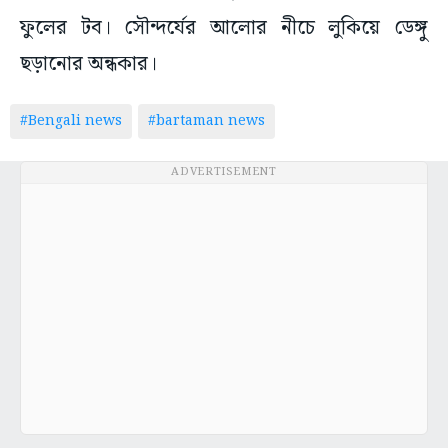
ফুলের টব। সৌন্দর্যের আলোর নীচে লুকিয়ে ডেঙ্গু
ছড়ানোর অন্ধকার।
#Bengali news
#bartaman news
ADVERTISEMENT