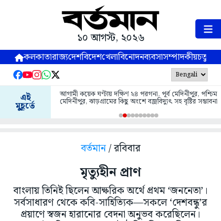
১০ আগস্ট, ২০২৬
কলকাতা
রাজ্য
দেশ
বিদেশ
খেলা
বিনোদন
ব্যবসা
সম্পাদকীয়
চতুষ্পর্ণ
গ্রাহকের ক্রেডিট কার্ড হাতিয়ে ৮ লক্ষ টাকা তছরুপের অভিযোগ
এই
, গ্রেপ্তার চেতলার বেসরকারি ব‍্যাংকের ডেপুটি ম্যানেজার
মুহূর্তে
বর্তমান
/ রবিবার
মৃত্যুহীন প্রাণ
বাংলায় তিনিই ছিলেন আক্ষরিক অর্থে প্রথম ‘জননেতা’।
সর্বসাধারণ থেকে কবি-সাহিত্যিক—সকলে ‘দেশবন্ধু’র
প্রয়াণে স্বজন হারানোর বেদনা অনুভব করেছিলেন।