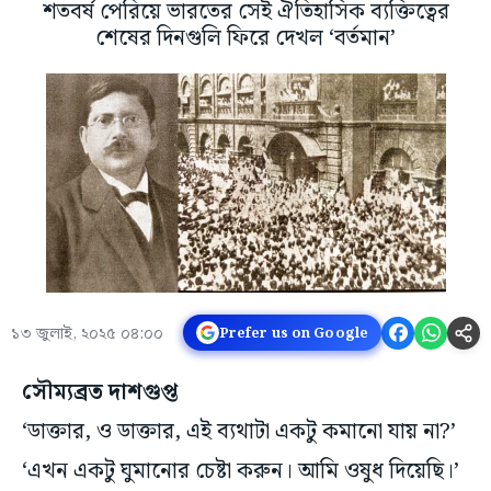
শতবর্ষ পেরিয়ে ভারতের সেই ঐতিহাসিক ব্যক্তিত্বের
শেষের দিনগুলি ফিরে দেখল ‘বর্তমান’
১৩ জুলাই, ২০২৫ ০৪:০০
Prefer us on Google
সৌম্যব্রত দাশগুপ্ত
‘ডাক্তার, ও ডাক্তার, এই ব্যথাটা একটু কমানো যায় না?’
‘এখন একটু ঘুমানোর চেষ্টা করুন। আমি ওষুধ দিয়েছি।’