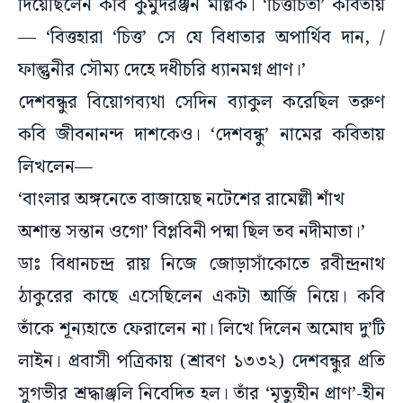
দিয়েছিলেন কবি কুমুদরঞ্জন মল্লিক। ‘চিত্তচিতা’ কবিতায়
— ‘বিত্তহারা ‘চিত্ত’ সে যে বিধাতার অপার্থিব দান, /
ফাল্গুনীর সৌম্য দেহে দধীচরি ধ্যানমগ্ন প্রাণ।’
দেশবন্ধুর বিয়োগব্যথা সেদিন ব্যাকুল করেছিল তরুণ
কবি জীবনানন্দ দাশকেও। ‘দেশবন্ধু’ নামের কবিতায়
লিখলেন—
‘বাংলার অঙ্গনেতে বাজায়েছ নটেশের রামেল্লী শাঁখ
অশান্ত সন্তান ওগো’ বিপ্লবিনী পদ্মা ছিল তব নদীমাতা।’
ডাঃ বিধানচন্দ্র রায় নিজে জোড়াসাঁকোতে রবীন্দ্রনাথ
ঠাকুরের কাছে এসেছিলেন একটা আর্জি নিয়ে। কবি
তাঁকে শূন্যহাতে ফেরালেন না। লিখে দিলেন অমোঘ দু’টি
লাইন। প্রবাসী পত্রিকায় (শ্রাবণ ১৩৩২) দেশবন্ধুর প্রতি
সুগভীর শ্রদ্ধাঞ্জলি নিবেদিত হল। তাঁর ‘মৃত্যুহীন প্রাণ’-হীন