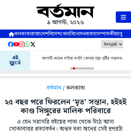
৯ আগস্ট, ২০২৬
কলকাতা
রাজ্য
দেশ
বিদেশ
খেলা
বিনোদন
ব্যবসা
সম্পাদকীয়
চতুষ্পর্ণ
এই
আগামী কয়েক ঘণ্টায় হুগলি জেলায় বজ্র-বৃষ্টির সম্ভাবনা
মুহূর্তে
বর্তমান
/ কলকাতা
২৫ বছর পরে ফিরলেন ‘মৃত’ সন্তান, হইহই
কাণ্ড সিঙ্গুরের মালিক পরিবারে
এ যেন সরাসরি বইয়ের পাতা থেকে উঠে আসা
খোকাবাবুর প্রত্যাবর্তন। অন্তত মধ্য জুনের সেই দুপুরটা