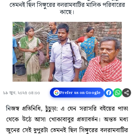
তেমনই ছিল সিঙ্গুরের বলরামবাটির মালিক পরিবারের
কাছে।
১৯ জুন, ২০২৫ ০৪:০০
Prefer us on Google
নি
জস্ব প্রতিনিধি, চুঁচুড়া: এ যেন সরাসরি বইয়ের পাতা
থেকে উঠে আসা খোকাবাবুর প্রত্যাবর্তন। অন্তত মধ্য
জুনের সেই দুপুরটা তেমনই ছিল সিঙ্গুরের বলরামবাটির