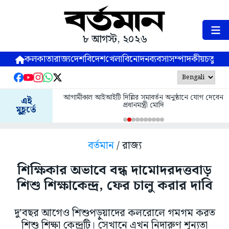
৮ আগস্ট, ২০২৬
কলকাতা
রাজ্য
দেশ
বিদেশ
খেলা
বিনোদন
ব্যবসা
সম্পাদকীয়
চতুষ্পর্ণ
আগামীকাল আইআইটি দিল্লির সমাবর্তন অনুষ্ঠানে যোগ দেবেন
এই
প্রধানমন্ত্রী মোদি
মুহূর্তে
বর্তমান
/ রাজ্য
শিক্ষিকার অভাবে বন্ধ দামোদরদত্তবাড়
শিশু শিক্ষাকেন্দ্র, ফের চালু করার দাবি
দু’বছর আগেও শিশুপড়ুয়াদের কলরোলে গমগম করত
শিশু শিক্ষা কেন্দ্রটি। সেখানে এখন নিদারুণ শূন্যতা