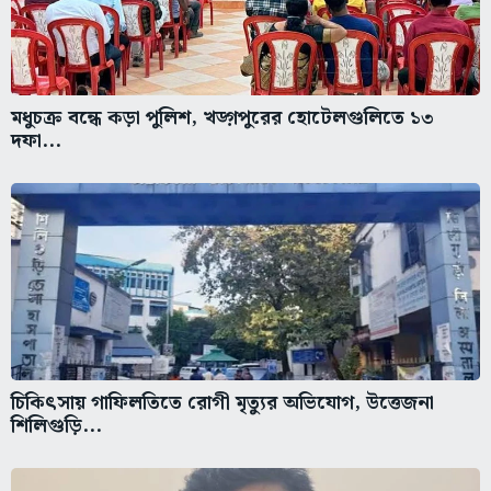
মধুচক্র বন্ধে কড়া পুলিশ, খড়্গপুরের হোটেলগুলিতে ১৩
দফা...
চিকিৎসায় গাফিলতিতে রোগী মৃত্যুর অভিযোগ, উত্তেজনা
শিলিগুড়ি...