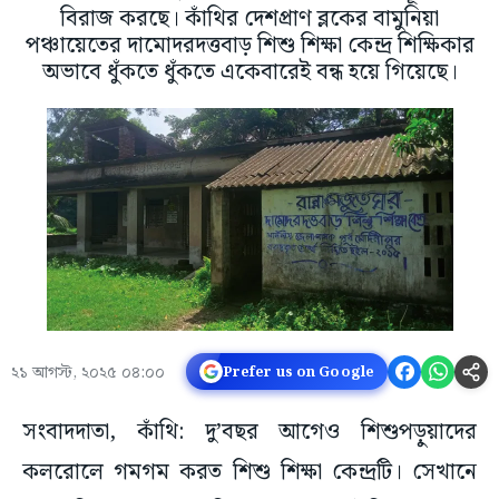
বিরাজ করছে। কাঁথির দেশপ্রাণ ব্লকের বামুনিয়া
পঞ্চায়েতের দামোদরদত্তবাড় শিশু শিক্ষা কেন্দ্র শিক্ষিকার
অভাবে ধুঁকতে ধুঁকতে একেবারেই বন্ধ হয়ে গিয়েছে।
২১ আগস্ট, ২০২৫ ০৪:০০
Prefer us on Google
সংবাদদাতা, কাঁথি: দু’বছর আগেও শিশুপড়ুয়াদের
কলরোলে গমগম করত শিশু শিক্ষা কেন্দ্রটি। সেখানে