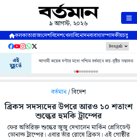
৯ আগস্ট, ২০২৬
কলকাতা
রাজ্য
দেশ
বিদেশ
খেলা
বিনোদন
ব্যবসা
সম্পাদকীয়
চতুষ্পর্ণ
এই
আগামী কয়েক ঘণ্টার মধ্যে পশ্চিম বর্ধমানে ঝড়-বৃষ্টির সম্ভাবনা
মুহূর্তে
বর্তমান
/ বিদেশ
ব্রিকস সদস্যদের উপরে আরও ১০ শতাংশ
শুল্কের হুমকি ট্রাম্পের
ফের অতিরিক্ত শুল্কের জুজু দেখালেন মার্কিন প্রেসিডেন্ট
ডোনাল্ড ট্রাম্পের। এবার তাঁর রোষে ব্রিকস। এই গোষ্ঠীর