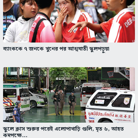
ব্যাংককে ৭ জনকে খুনের পর আত্মঘাতী স্কুলপড়ুয়া
স্কুলে ক্লাস শুরুর পরেই এলোপাথাড়ি গুলি, মৃত ৬, আহত
কমপক্ষে...