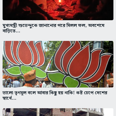
মুখ্যমন্ত্রী শুভেন্দুকে জানানোর পরে মিলল ফল, অবশেষে
বাড়িতে...
ভালো তৃণমূল বলে আবার কিছু হয় নাকি! কষ্ট চেপে দেশের
স্বার্থে...