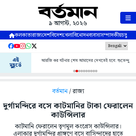
৯ আগস্ট, ২০২৬
কলকাতা
রাজ্য
দেশ
বিদেশ
খেলা
বিনোদন
ব্যবসা
সম্পাদকীয়
চতুষ্পর্ণ
এই
আরজি কর ঘটনার শেষ আমাদের দেখতেই হবে: শুভেন্দু
মুহূর্তে
বর্তমান
/ রাজ্য
দুর্গামন্দিরে বসে কাটমানির টাকা ফেরালেন
কাউন্সিলার
কাটমানি ফেরালেন তৃণমূল কংগ্রেস কাউন্সিলার।
এলাকার দুর্গামন্দির প্রাঙ্গণে বসে বাসিন্দাদের হাতে