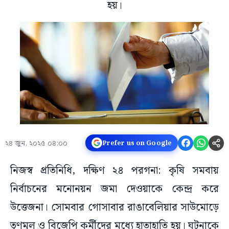
হয়।
২৪ জুন, ২০২৫ ০৪:০০
Prefer us on Google
নিজস্ব প্রতিনিধি, দক্ষিণ ২৪ পরগনা: কৃষি সমবায়
নির্বাচনের মনোনয়ন জমা দেওয়াকে কেন্দ্র করে
উত্তেজনা। সোমবার গোসাবার রাঙাবেলিয়ার সাউমোড়ে
তৃণমূল ও বিজেপি কর্মীদের মধ্যে হাতাহাতি হয়। ঘটনাকে