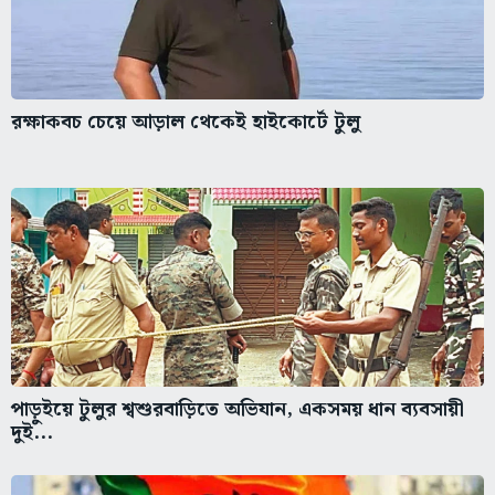
রক্ষাকবচ চেয়ে আড়াল থেকেই হাইকোর্টে টুলু
পাড়ুইয়ে টুলুর শ্বশুরবাড়িতে অভিযান, একসময় ধান ব্যবসায়ী
দুই...