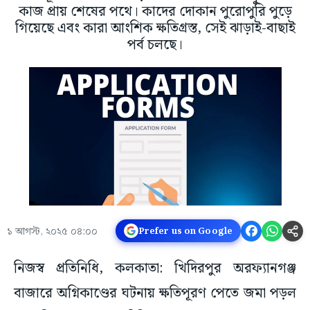
কাজ প্রায় শেষের পথে। কাদের দোকান পুরোপুরি পুড়ে
গিয়েছে এবং কারা আংশিক ক্ষতিগ্রস্ত, সেই ঝাড়াই-বাছাই
পর্ব চলছে।
১ আগস্ট, ২০২৫ ০৪:০০
Prefer us on Google
নিজস্ব প্রতিনিধি, কলকাতা: খিদিরপুর অরফ্যানগঞ্জ
বাজারে অগ্নিকাণ্ডের ঘটনায় ক্ষতিপূরণ পেতে জমা পড়ল