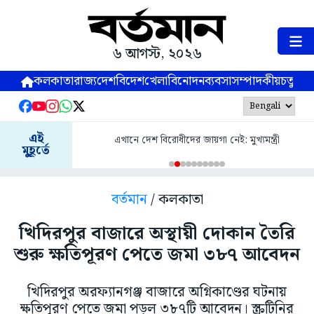
৬ আগস্ট, ২০২৬
কলকাতা
রাজ্য
দেশ
বিদেশ
খেলা
বিনোদন
ব্যবসা
সম্পাদকীয়
চতুষ্পর্ণ
এই
এখানে দেশ বিরোধীদের জায়গা নেই: মুখ্যমন্ত্রী
মুহূর্তে
বর্তমান
/ কলকাতা
খিদিরপুর বাজারে অস্থায়ী দোকান তৈরি
শুরু ক্ষতিপূরণ পেতে জমা ৩৮৭ আবেদন
খিদিরপুর অরফ্যানগঞ্জ বাজারে অগ্নিকাণ্ডের ঘটনায়
ক্ষতিপূরণ পেতে জমা পড়ল ৩৮৭টি আবেদন। স্ক্রুটিনির