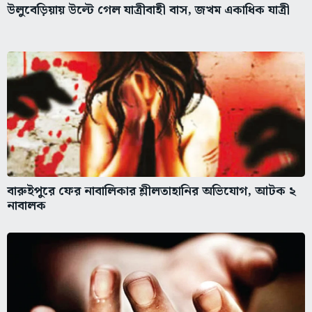
উলুবেড়িয়ায় উল্টে গেল যাত্রীবাহী বাস, জখম একাধিক যাত্রী
বারুইপুরে ফের নাবালিকার শ্লীলতাহানির অভিযোগ, আটক ২
নাবালক