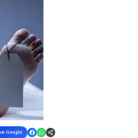
 on Google