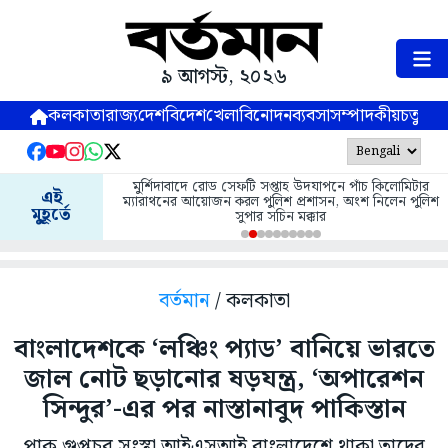
৯ আগস্ট, ২০২৬
কলকাতা
রাজ্য
দেশ
বিদেশ
খেলা
বিনোদন
ব্যবসা
সম্পাদকীয়
চতুষ্পর্ণ
মুর্শিদাবাদে রোড সেফটি সপ্তাহ উদযাপনে পাঁচ কিলোমিটার
এই
ম্যারাথনের আয়োজন করল পুলিশ প্রশাসন, অংশ নিলেন পুলিশ
মুহূর্তে
সুপার সচিন মক্কার
বর্তমান
/ কলকাতা
বাংলাদেশকে ‘লঞ্চিং প্যাড’ বানিয়ে ভারতে
জাল নোট ছড়ানোর ষড়যন্ত্র, ‘অপারেশন
সিন্দুর’-এর পর নাস্তানাবুদ পাকিস্তান
পাক গুপ্তচর সংস্থা আইএসআই বাংলাদেশে থাকা তাদের