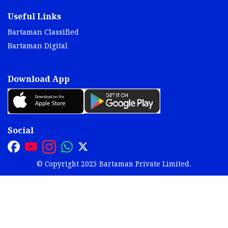
Useful Links
Bartaman Classified
Bartaman Digital
Download App
Social
© Copyright 2025 Bartaman Private Limited.