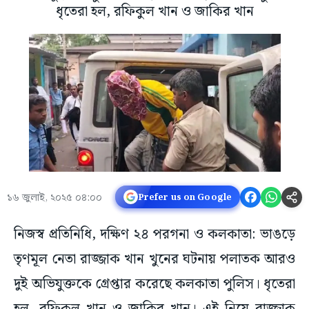
ধৃতেরা হল, রফিকুল খান ও জাকির খান
১৬ জুলাই, ২০২৫ ০৪:০০
Prefer us on Google
নিজস্ব প্রতিনিধি, দক্ষিণ ২৪ পরগনা ও কলকাতা: ভাঙড়ে
তৃণমূল নেতা রাজ্জাক খান খুনের ঘটনায় পলাতক আরও
দুই অভিযুক্তকে গ্রেপ্তার করেছে কলকাতা পুলিস। ধৃতেরা