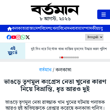
৮ আগস্ট, ২০২৬
কলকাতা
রাজ্য
দেশ
বিদেশ
খেলা
বিনোদন
ব্যবসা
সম্পাদকীয়
চতুষ্পর্ণ
এই
দুই দিন ধরে নিখোঁজ থাকা ব্যক্তির মৃতদেহ উদ্ধার করল পুলিশ
মুহূর্তে
বর্তমান
/ কলকাতা
ভাঙড়ে তৃণমূল কংগ্রেস নেতা খুনের কারণ
নিয়ে বিভ্রান্তি, ধৃত আরও দুই
ভাঙড়ে তৃণমূল নেতা রাজ্জাক খান খুনের ঘটনায় পলাতক
আরও দুই অভিযুক্তকে গ্রেপ্তার করেছে কলকাতা পুলিস।