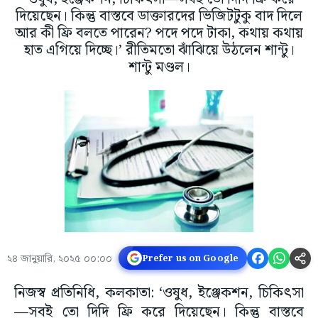
দিয়েছেন। কিন্তু বাস্তবে ডাক্তারদের ভিজিটটুকু বাদ দিলে
আর কী ফ্রি বলতে পারেন? পদে পদে টাকা, কথায় কথায়
হাত এগিয়ে দিচ্ছে।’ রীতিমতো ঝাঁঝিয়ে উঠলেন শান্টু।
শান্টু মণ্ডল।
২৪ জানুয়ারি, ২০২৫ ০০:০০
Prefer us on Google
নিজস্ব প্রতিনিধি, কলকাতা: ‘ওষুধ, ইঞ্জেকশন, চিকিৎসা
—সবই তো দিদি ফ্রি করে দিয়েছেন। কিন্তু বাস্তবে