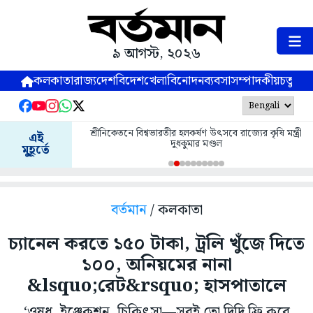
৯ আগস্ট, ২০২৬
কলকাতা
রাজ্য
দেশ
বিদেশ
খেলা
বিনোদন
ব্যবসা
সম্পাদকীয়
চতুষ্পর্ণ
শ্রীনিকেতনে বিশ্বভারতীর হলকর্ষণ উৎসবে রাজ্যের কৃষি মন্ত্রী
এই
দুধকুমার মণ্ডল
মুহূর্তে
বর্তমান
/ কলকাতা
চ্যানেল করতে ১৫০ টাকা, ট্রলি খুঁজে দিতে
১০০, অনিয়মের নানা
&lsquo;রেট&rsquo; হাসপাতালে
‘ওষুধ, ইঞ্জেকশন, চিকিৎসা—সবই তো দিদি ফ্রি করে