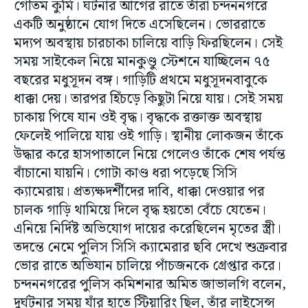
গৌতম কুর্মি। ঘটনার আগের রাতে তাঁরা চন্দননগরে
একটি অনুষ্ঠানে যোগ দিতে এসেছিলেন। ভোররাতে
মদ‍্যপ অবস্থায় চারচাকা চালিয়ে বাড়ি ফিরছিলেন। সেই
সময় সাইকেল নিয়ে মানকুণ্ডু স্টেশনে যাচ্ছিলেন ৭৫
বছরের মধুসূদন বঙ্গ। গাড়িটি প্রথমে মধুসূদনবাবুকে
ধাক্কা দেয়। তারপর হিঁচড়ে কিছুটা নিয়ে যায়। সেই সময়
চাকায় পিষে যান ওই বৃদ্ধ। বৃদ্ধকে রক্তাক্ত অবস্থায়
ফেলেই পালিয়ে যায় ওই গাড়ি। স্থানীয় লোকজন তাঁকে
উদ্ধার করে হাসপাতালে নিয়ে গেলেও তাঁকে শেষ পর্যন্ত
বাঁচানো যায়নি। গোটা কাণ্ড ধরা পড়েছে সিসি
ক‍্যামেরায়। প্রত‍্যক্ষদর্শীদের দাবি, ধাক্কা দেওয়ার পর
চালক গাড়ি থামিয়ে দিলে বৃদ্ধ হয়তো বেঁচে যেতেন।
এনিয়ে নির্দিষ্ট অভিযোগ দায়ের করেছিলেন মৃতের স্ত্রী।
তদন্তে নেমে পুলিস সিসি ক‍্যামেরার ছবি দেখে শুক্রবার
ভোর রাতে অভিযান চালিয়ে পাঁচজনকে গ্রেপ্তার করে।
চন্দননগরের পুলিস কমিশনার অমিত জাভালগি বলেন,
দুর্ঘটনার সময় যাঁর হাতে স্টিয়ারিং ছিল, তাঁর লাইসেন্স