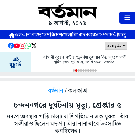
৯ আগস্ট, ২০২৬
কলকাতা
রাজ্য
দেশ
বিদেশ
খেলা
বিনোদন
ব্যবসা
সম্পাদকীয়
চতুষ্পর্ণ
আগামী কয়েক ঘণ্টায় পুরুলিয়া জেলার কিছু অংশে ভারী
এই
বৃষ্টিপাতের পূর্বাভাস, জারি কমলা সতর্কতা
মুহূর্তে
বর্তমান
/ কলকাতা
চন্দননগরে দুর্ঘটনায় মৃত্যু, গ্রেপ্তার ৫
মদ‍্যপ অবস্থায় গাড়ি চালানো শিখছিলেন এক যুবক। তাঁর
সঙ্গীরাও ছিলেন মদ‍্যপ। তাঁরা নানাভাবে উৎসাহিত
করছিলেন।