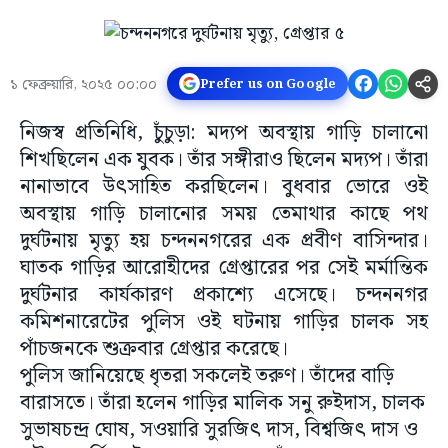
১ ফেব্রুয়ারি, ২০২৫ ০০:০০
Prefer us on Google
নিজস্ব প্রতিনিধি, চুঁচুড়া: মদ‍্যপ অবস্থায় গাড়ি চালানো
শিখছিলেন এক যুবক। তাঁর সঙ্গীরাও ছিলেন মদ‍্যপ। তাঁরা
নানাভাবে উৎসাহিত করছিলেন। বুধবার ভোরে ওই
অবস্থায় গাড়ি চালানোর সময় তেমাথার কাছে পথ
দুর্ঘটনায় মৃত‍্যু হয় চন্দননগরের এক প্রবীণ বাসিন্দার।
ঘাতক গাড়ির আরোহীদের গ্রেপ্তারের পর সেই মর্মান্তিক
দুর্ঘটনার কার্যকারণ প্রকাশ‍্যে এসেছে। চন্দননগর
কমিশনারেটের পুলিস ওই ঘটনায় গাড়ির চালক সহ
পাঁচজনকে শুক্রবার গ্রেপ্তার করেছে।
পুলিস জানিয়েছে ধৃতরা সকলেই তরুণ। তাঁদের বাড়ি
বারাসতে। তাঁরা হলেন গাড়ির মালিক সনু রুইদাস, চালক
সুভাষচন্দ্র ঘোষ, সওয়ারি সুরজিৎ দাস, বিশ্বজিৎ দাস ও