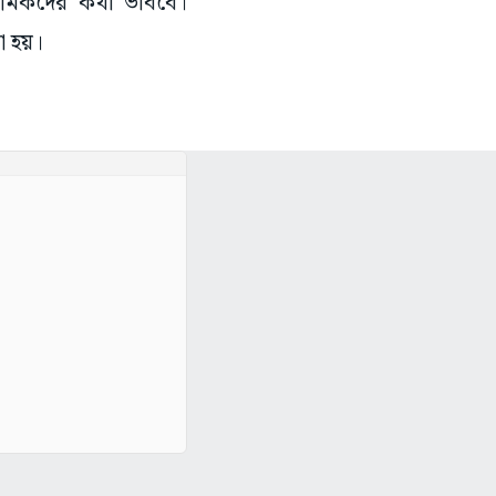
রমিকদের কথা ভাববে।
ো হয়।