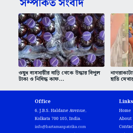
সম্পর্কিত সংবাদ
ওষুধ ব্যবসায়ীর বাড়ি থেকে উদ্ধার বিপুল
নাগরাকাট
টাকা ও নিষিদ্ধ কাফ...
হাতি দেখার
Office
Links
6, J.B.S. Haldane Avenue,
Home
Kolkata 700 105, India.
About
Contac
info@bartamanpatrika.com