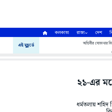
কলকাতা
রাজ্য
দেশ
ব
অগ্নিবীর যোজনার বির
এই মুহূর্তে
২১-এর মঞ
ধর্মতলায় শহিদ দ
বি