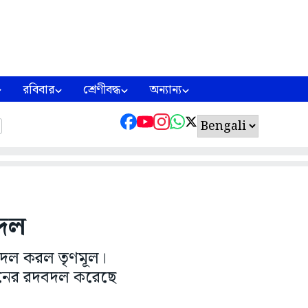
রবিবার
শ্রেণীবদ্ধ
অন্যান্য
বদল
বদল করল তৃণমূল।
ংগঠনের রদবদল করেছে