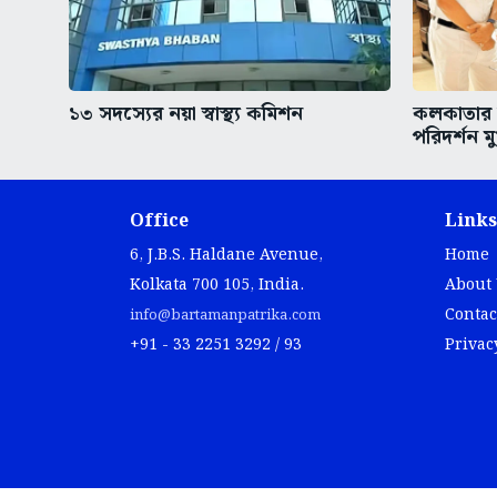
১৩ সদস্যের নয়া স্বাস্থ্য কমিশন
কলকাতার অ
পরিদর্শন মুখ
Office
Links
6, J.B.S. Haldane Avenue,
Home
Kolkata 700 105, India.
About
Contac
info@bartamanpatrika.com
+91 - 33 2251 3292 / 93
Privac