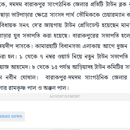
কে, দমদম বারাকপুর সাংগঠনিক জেলার প্রতিটি টাউন ব্লক
াড়া ভাটপাড়ার ক্ষেত্রে সাংসদ পার্থ ভৌমিককে চেয়ারম্যা
বিধায়ক সনৎ দে’র জায়গায় টাউন প্রেসিডেন্ট হয়েছেন 
াড়ার যুব সভাপতি করা হয়েছে। বারাকপুরের সভাপতি হলেন
য়দীপ দাসকে। কামারহাটি বিধানসভা এলাকায় আগে দুজন
া হল। ১ থেকে ৭ নম্বর ওয়ার্ড নিয়ে নতুন টাউন সভাপত
য়াজ আহমেদ। ৮ থেকে ১৫ পর্যন্ত আড়িয়াদহ টাউন কমিটির সভ
ন নবীন ঘোষাল। বারাকপুর-দমদম সাংগঠনিক জেলার 
লার রামকৃষ্ণ পাল ও অঞ্জল পাল।
ADVERTISEMENT
taman news