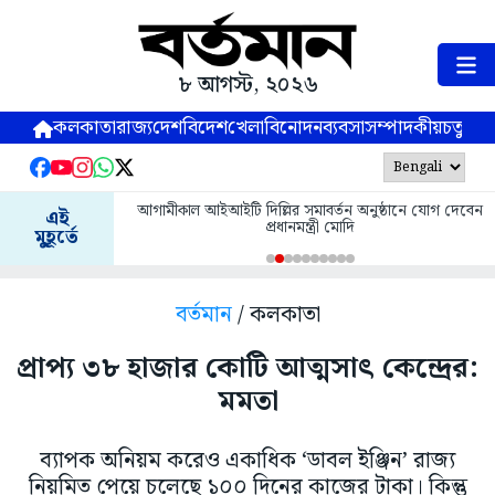
৮ আগস্ট, ২০২৬
কলকাতা
রাজ্য
দেশ
বিদেশ
খেলা
বিনোদন
ব্যবসা
সম্পাদকীয়
চতুষ্পর্ণ
আগামীকাল আইআইটি দিল্লির সমাবর্তন অনুষ্ঠানে যোগ দেবেন
এই
প্রধানমন্ত্রী মোদি
মুহূর্তে
বর্তমান
/ কলকাতা
প্রাপ্য ৩৮ হাজার কোটি আত্মসাৎ কেন্দ্রের:
মমতা
ব্যাপক অনিয়ম করেও একাধিক ‘ডাবল ইঞ্জিন’ রাজ্য
নিয়মিত পেয়ে চলেছে ১০০ দিনের কাজের টাকা। কিন্তু