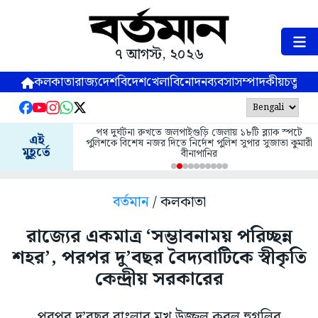
৭ আগস্ট, ২০২৬
কলকাতা
রাজ্য
দেশ
বিদেশ
খেলা
বিনোদন
ব্যবসা
সম্পাদকীয়
চতুষ্পর্ণ
পথ দুর্ঘটনা রুখতে জলপাইগুড়ি জেলায় ১৮টি ব্ল্যাক স্পটে
এই
পুলিশকে বিশেষ নজর দিতে নির্দেশ পুলিশ সুপার সুজাতা কুমারী
মুহূর্তে
বীনাপানির
বর্তমান
/ কলকাতা
রাজ্যের একমাত্র ‘সম্ভাবনাময় পরিচ্ছন্ন
শহর’, পরপর দু’বছর বৈদ্যবাটিকে স্বীকৃতি
কেন্দ্রীয় সরকারের
পরপর দু’বছর বাংলার মুখ উজ্জ্বল করল হুগলির