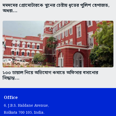
দমদমের প্রোমোটারকে খুনের চেষ্টায় ধৃতের পুলিশ হেপাজত,
অধরা...
১০০ ডায়াল নিয়ে অভিযোগ কমাতে অফিসার বসানোর
সিদ্ধান্ত...
Office
6, J.B.S. Haldane Avenue,
Kolkata 700 105, India.