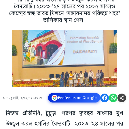
বৈদ্যবাটি। ২০২৩-’২৪ সালের পর ২০২৫ সালেও
কেন্দ্রের স্বচ্ছ ভারত মিশনে ‘সম্ভাবনাময় পরিচ্ছন্ন শহর’
তালিকায় স্থান পেল।
১৮ জুলাই, ২০২৫ ০৪:০০
Prefer us on Google
নিজস্ব প্রতিনিধি, চুঁচুড়া: পরপর দু’বছর বাংলার মুখ
উজ্জ্বল করল হুগলির বৈদ্যবাটি। ২০২৩-’২৪ সালের পর