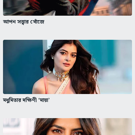
আপন সত্ত্বার খোঁজে
মধুমিতার দক্ষিণী ‘মায়া’