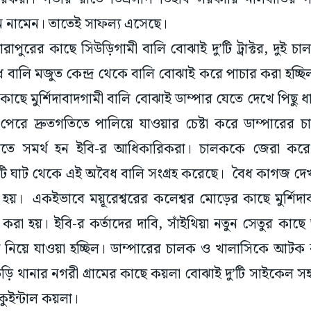
ে নামেন। তাতেই সাফল্য এসেছে।
তারাপুরের কাছে সিউড়িগামী বালি বোঝাই দু’টি ট্রাক্টর, দুই
 বালি মজুত কেন্দ্র থেকে বালি বোঝাই করে পাচার করা হচ্ছ
াছে মুর্শিদাবাদগামী বালি বোঝাই ডাম্পার যেতে দেখে পিছু ধা
 পেরে দ্রুতগতিতে পালিয়ে যাওয়ার চেষ্টা করে ডাম্পারের
রাতে সমর্থ হন ইবি-র আধিকারিকরা। চালককে জেরা করে
টি ঘাট থেকে এই অবৈধ বালি সংগ্রহ করেছে। বৈধ কাগজ দে
য়। একইভাবে ময়ূরেশ্বরের কলেশ্বর মোড়ের কাছে মুর্শিদা
রা হয়। ইবি-র কর্তাদের দাবি, সাঁইথিয়া নতুন সেতুর কাছে
াদে নিয়ে যাওয়া হচ্ছিল। ডাম্পারের চালক ও খালাসিকে আটক
িউড়ি থানার নগরী গ্রামের কাছে কয়লা বোঝাই দু’টি সাইকে
চ কুইন্টাল কয়লা।