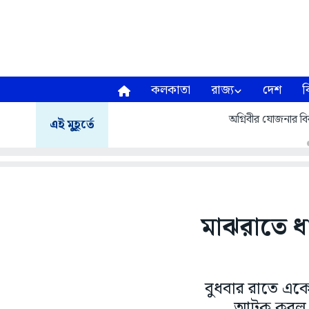
কলকাতা
রাজ্য
দেশ
ব
অগ্নিবীর যোজনার বির
এই মুহূর্তে
মাঝরাতে ধ
বুধবার রাতে এক
আটক করল জে