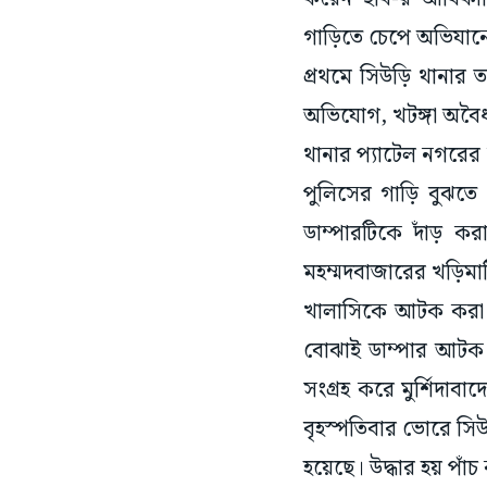
গাড়িতে চেপে অভিযান
প্রথমে সিউড়ি থানার 
অভিযোগ, খটঙ্গা অবৈধ
থানার প্যাটেল নগরের ক
পুলিসের গাড়ি বুঝতে
ডাম্পারটিকে দাঁড় ক
মহম্মদবাজারের খড়িমা
খালাসিকে আটক করা হ
বোঝাই ডাম্পার আটক ক
সংগ্রহ করে মুর্শিদাব
বৃহস্পতিবার ভোরে স
হয়েছে। উদ্ধার হয় পাঁ