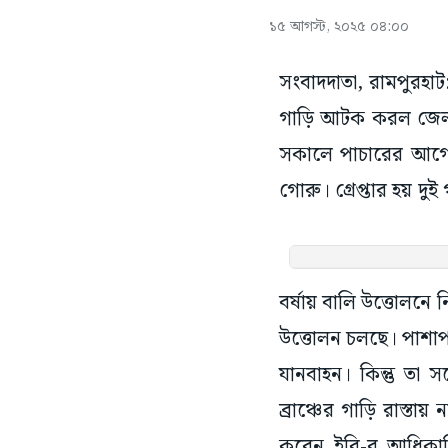
১৫ আগস্ট, ২০২৫ ০৪:০০
সংবাদদাতা, রামপুরহা
গাড়ি আটক করল জেলা 
সকালে পাচারের আগেই
গোরু। গ্রেপ্তার হয় দু
বর্ষায় বালি উত্তোলন
উত্তোলন চলছে। পাশাপ
যানবাহন। কিন্তু তা স
ব্রাঞ্চের গাড়ি রাস্
করেন ইবি-র আধিকার