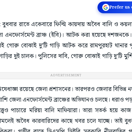
Prefer us
ট: বুধবার রাতে একেবারে ফিল্মি কায়দায় অবৈধ বালি ও কয়
এনফোর্সমেন্ট ব্রাঞ্চ (ইবি)। আটক করা হয়েছে দশজনকে। অ
 গোরু বোঝাই দু’টি গাড়ি আটক করে রামপুরহাট থানার পু
ই গাড়ির দুই চালক। পুলিসের দাবি, গোরু বোঝাই গাড়ি দু’টি মুর্
ADVERTISEMENT
ে নিষেধাজ্ঞা রয়েছে জেলা প্রশাসনের। তারপরও জেলার বিভিন্ন 
াশি জেলা এনফোর্সমেন্ট ব্রাঞ্চের অভিযানও চলছে। ধরাও প
ত্ত্বেও পাচারে মরিয়া বালি মাফিয়ারা। তারা সতর্ক হয়ে কা
তায় নামলেই অবৈধ কারবারিদের কাছে খবর চলে যাচ্ছে। তাই ব
িকরা। গভীর রাতে ডিএসপি ডিইবি সরকারি নীলবাতির গ