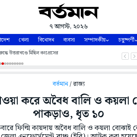
৭ আগস্ট, ২০২৬
িদেশ
খেলা
বিনোদন
ব্যবসা
সম্পাদকীয়
চতুষ্পর্ণী
ুদ্ধে উত্তরাখণ্ডে মিছিল কংগ্রেসের
বর্তমান
/ রাজ্য
াওয়া করে অবৈধ বালি ও কয়লা 
পাকড়াও, ধৃত ১০
েবারে ফিল্মি কায়দায় অবৈধ বালি ও কয়লা বোঝাই 
লা এনফোর্সমেন্ট ব্রাঞ্চ (ইবি)। আটক করা হয়