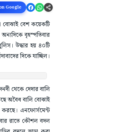
 on Google
লা বোঝাই বেশ কয়েকটি
ন্যদিকে বৃহস্পতিবার
লিস। উদ্ধার হয় ৪০টি
শিদাবাদের দিকে যাচ্ছিল।
নদনদী থেকে দেদার বালি
ড়ছে অবৈধ বালি বোঝাই
জ করছে। এনফোর্সমেন্ট
ুধবার রাতে কৌশল বদল
াড়ির বদলে ভাড়া করা