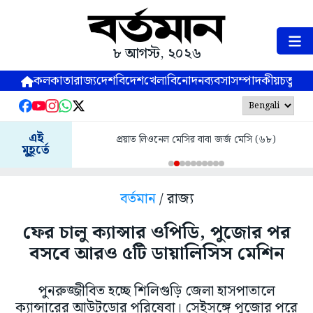
৮ আগস্ট, ২০২৬
কলকাতা
রাজ্য
দেশ
বিদেশ
খেলা
বিনোদন
ব্যবসা
সম্পাদকীয়
চতুষ্পর্ণ
এই
প্রয়াত লিওনেল মেসির বাবা জর্জ মেসি (৬৮)
মুহূর্তে
বর্তমান
/ রাজ্য
ফের চালু ক্যান্সার ওপিডি, পুজোর পর
বসবে আরও ৫টি ডায়ালিসিস মেশিন
পুনরুজ্জীবিত হচ্ছে শিলিগুড়ি জেলা হাসপাতালে
ক্যান্সারের আউটডোর পরিষেবা। সেইসঙ্গে পুজোর পরে