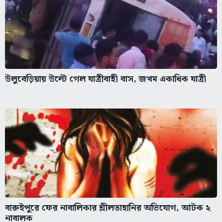
উলুবেড়িয়ায় উল্টে গেল যাত্রীবাহী বাস, জখম একাধিক যাত্রী
বারুইপুরে ফের নাবালিকার শ্লীলতাহানির অভিযোগ, আটক ২
নাবালক