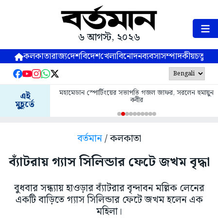
৬ আগস্ট, ২০২৬
কলকাতা
রাজ্য
দেশ
বিদেশ
খেলা
বিনোদন
ব্যবসা
সম্পাদকীয়
চতুষ্পর্ণ
মহামেডান স্পোর্টিংয়ের সভাপতি গজল জাফর, সরলেন হুমায়ুন
এই
কবীর
মুহূর্তে
বর্তমান
/ কলকাতা
ব্যাঁটরায় গ্যাস সিলিন্ডার ফেটে জখম বৃদ্ধা
বুধবার সন্ধ্যায় হাওড়ার ব্যাঁটরার বৃন্দাবন মল্লিক লেনের
একটি বাড়িতে গ্যাস সিলিন্ডার ফেটে জখম হলেন এক
মহিলা।