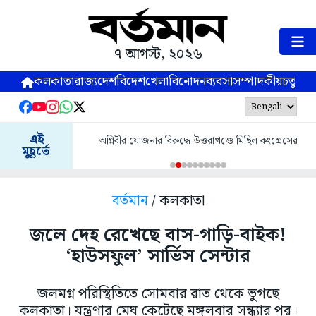
৭ আগস্ট, ২০২৬
কলকাতা
রাজ্য
দেশ
বিদেশ
খেলা
বিনোদন
ব্যবসা
সম্পাদকীয়
চতুষ্পর্ণ
এই
অগ্নিবীর যোজনার বিরুদ্ধে উত্তরাখণ্ডে মিছিল কংগ্রেসের
মুহূর্তে
বর্তমান
/ কলকাতা
জলে দেহ রেখেছে বাস-গাড়ি-বাইক!
‘হাউসফুল’ সার্ভিস সেন্টার
জলমগ্ন পরিস্থিতিতে সোমবার রাত থেকে ভুগছে
কলকাতা। যন্ত্রণার মেঘ কেটেছে মঙ্গলবার সন্ধ্যার পর।