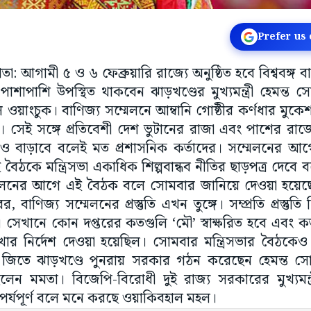
Prefer us
াতা: আগামী ৫ ও ৬ ফেব্রুয়ারি রাজ্যে অনুষ্ঠিত হবে বিশ্ববঙ্গ 
র পাশাপাশি উপস্থিত থাকবেন ঝাড়খণ্ডের মুখ্যমন্ত্রী হেমন্
য়াংচুক। বাণিজ্য সম্মেলনে আম্বানি গোষ্ঠীর কর্ণধার মুক
সেই সঙ্গে প্রতিবেশী দেশ ভুটানের রাজা এবং পাশের রাজ্যের ম
রও বাড়াবে বলেই মত প্রশাসনিক কর্তাদের। সম্মেলনের আগ
 বৈঠকে মন্ত্রিসভা একাধিক শিল্পবান্ধব নীতির ছাড়পত্র দেবে
লনের আগে এই বৈঠক বলে সোমবার জানিয়ে দেওয়া হয়েছে সব 
 বাণিজ্য সম্মেলনের প্রস্তুতি এখন তুঙ্গে। সম্প্রতি প্রস্ত
 সেখানে কোন দপ্তরের কতগুলি ‘মৌ’ স্বাক্ষরিত হবে এবং ক
খার নির্দেশ দেওয়া হয়েছিল। সোমবার মন্ত্রিসভার বৈঠকে
োটে জিতে ঝাড়খণ্ডে পুনরায় সরকার গঠন করেছেন হেমন্ত স
েছিলেন মমতা। বিজেপি-বিরোধী দুই রাজ্য সরকারের মুখ্যমন
্যপূর্ণ বলে মনে করছে ওয়াকিবহাল মহল।