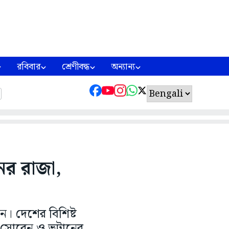
রবিবার
শ্রেণীবদ্ধ
অন্যান্য
নের রাজা,
লন। দেশের বিশিষ্ট
্ত সোরেন ও ভুটানের