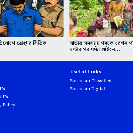
িযোগে গ্রেপ্তার সিভিক
সার্ভার সমস্যায় থমকে রেশন প
ঘণ্টার পর ঘণ্টা লাইনে...
Useful Links
Bartaman Classified
 Us
Bartaman Digital
t Us
y Policy