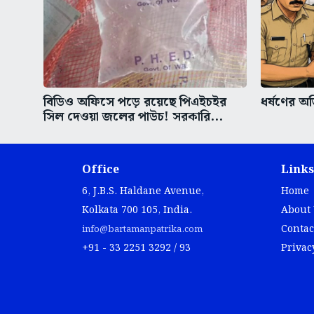
বিডিও অফিসে পড়ে রয়েছে পিএইচইর
ধর্ষণের অভ
সিল দেওয়া জলের পাউচ! সরকারি...
Office
Links
6, J.B.S. Haldane Avenue,
Home
Kolkata 700 105, India.
About
Contac
info@bartamanpatrika.com
+91 - 33 2251 3292 / 93
Privac