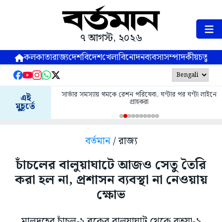
৭ আগস্ট, ২০২৬
কলকাতা
রাজ্য
দেশ
বিদেশ
খেলা
বিনোদন
ব্যবসা
সম্পাদকীয়
চতুষ্পর্ণ
সার্ভার সমস্যায় থমকে রেশন পরিষেবা, ঘণ্টার পর ঘণ্টা লাইনে
এই
গ্রাহকরা
মুহূর্তে
বর্তমান
/ রাজ্য
চাঁচলের বালুয়াঘাটে আজও সেতু তৈরি
করা হল না, প্রশাসন ব্যবস্থা না নেওয়ায়
ক্ষোভ
মালদহের চাঁচল-২ ব্লকের বালুয়াঘাট থেকে রতুয়া-১