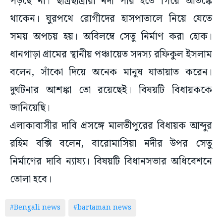
পড়ছে না। ছাত্রছাত্রীরা নদী পার হতে গিয়ে আতঙ্কে
থাকেন। ঘুরপথে রোগীদের হাসপাতালে নিয়ে যেতে
সময় অপচয় হয়। অবিলম্বে সেতু নির্মাণ করা হোক।
ধানগাড়া গ্রামের স্থানীয় পঞ্চায়েত সদস্য রফিকুল ইসলাম
বলেন, সাঁকো দিয়ে অনেক মানুষ যাতায়াত করেন।
দুর্ঘটনার আশঙ্কা তো রয়েছেই। বিষয়টি বিধায়ককে
জানিয়েছি।
এলাকাবাসীর দাবি প্রসঙ্গে মালতীপুরের বিধায়ক আব্দুর
রহিম বক্সি বলেন, বারোমাসিয়া নদীর উপর সেতু
নির্মাণের দাবি ন্যায্য। বিষয়টি বিধানসভার অধিবেশনে
তোলা হবে।
#Bengali news
#bartaman news