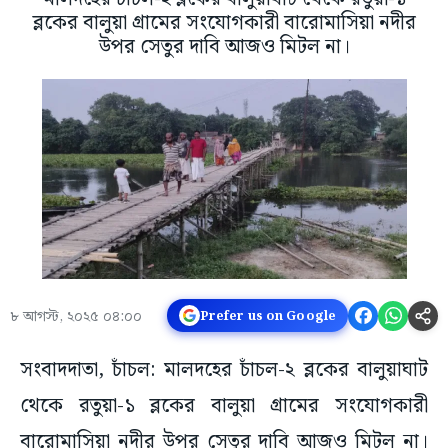
ব্লকের বালুয়া গ্রামের সংযোগকারী বারোমাসিয়া নদীর
উপর সেতুর দাবি আজও মিটল না।
৮ আগস্ট, ২০২৫ ০৪:০০
Prefer us on Google
সংবাদদাতা, চাঁচল: মালদহের চাঁচল-২ ব্লকের বালুয়াঘাট
থেকে রতুয়া-১ ব্লকের বালুয়া গ্রামের সংযোগকারী
বারোমাসিয়া নদীর উপর সেতুর দাবি আজও মিটল না।