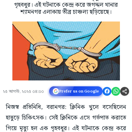
গৃহবধূর। এই ঘটনাকে কেন্দ্র করে জগদ্দল থানার
শ্যামনগর এলাকায় তীব্র চাঞ্চল্য ছড়িয়েছে।
২৫ আগস্ট, ২০২৫ ০৪:০০
Prefer us on Google
নিজস্ব প্রতিনিধি, বরানগর: ক্লিনিক খুলে বসেছিলেন
হাতুড়ে চিকিৎসক। সেই ক্লিনিকে এসে গর্ভপাত করাতে
গিয়ে মৃত্যু হল এক গৃহবধূর। এই ঘটনাকে কেন্দ্র করে