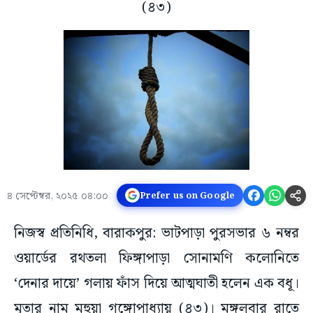
(৪৩)
৪ সেপ্টেম্বর, ২০২৫ ০৪:০০
Prefer us on Google
নিজস্ব প্রতিনিধি, বারাকপুর: ভাটপাড়া পুরসভার ৬ নম্বর
ওয়ার্ডের রথতলা ফিঙ্গাপাড়া সোনামণি কলোনিতে
‘দেনার দায়ে’ গলায় ফাঁস দিয়ে আত্মঘাতী হলেন এক বধূ।
মৃতার নাম মহুয়া গঙ্গোপাধ্যায় (৪৩)। মঙ্গলবার রাতে