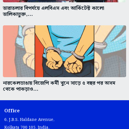
তারাতলার বিপর্যয়ে এলবিএস এবং আর্কিটেক্ট কালো
তালিকাভুক্ত,...
নারকেলডাঙায় বিজেপি কর্মী খুনে সাড়ে ৫ বছর পর অসম
থেকে পাকড়াও...
Office
6, J.B.S. Haldane Avenue,
Kolkata 700 105, India.