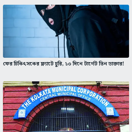
ফের চিকিৎসকের ফ্ল্যাটে চুরি, ১০ দিনে টার্গেট তিন ডাক্তার!