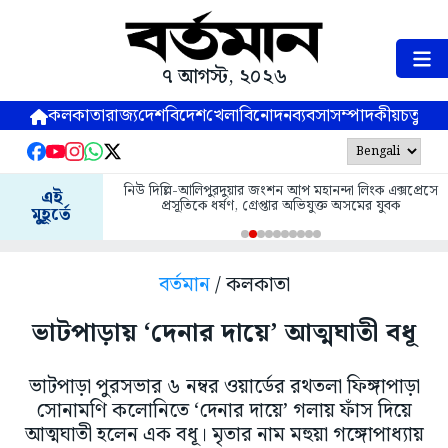
৭ আগস্ট, ২০২৬
কলকাতা
রাজ্য
দেশ
বিদেশ
খেলা
বিনোদন
ব্যবসা
সম্পাদকীয়
চতুষ্পর্ণ
নিউ দিল্লি-আলিপুরদুয়ার জংশন আপ মহানন্দা লিংক এক্সপ্রেসে
এই
প্রসূতিকে ধর্ষণ, গ্রেপ্তার অভিযুক্ত অসমের যুবক
মুহূর্তে
বর্তমান
/ কলকাতা
ভাটপাড়ায় ‘দেনার দায়ে’ আত্মঘাতী বধূ
ভাটপাড়া পুরসভার ৬ নম্বর ওয়ার্ডের রথতলা ফিঙ্গাপাড়া
সোনামণি কলোনিতে ‘দেনার দায়ে’ গলায় ফাঁস দিয়ে
আত্মঘাতী হলেন এক বধূ। মৃতার নাম মহুয়া গঙ্গোপাধ্যায়