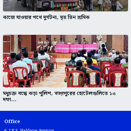
কাজে যাওয়ার পথে দুর্ঘটনা, মৃত তিন শ্রমিক
মধুচক্র বন্ধে কড়া পুলিশ, খড়্গপুরের হোটেলগুলিতে ১৩
দফা...
Office
6, J.B.S. Haldane Avenue,