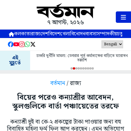
৭ আগস্ট, ২০২৬
কলকাতা
রাজ্য
দেশ
বিদেশ
খেলা
বিনোদন
ব্যবসা
সম্পাদকীয়
চতুষ্পর্ণ
চাকরি দুর্নীতি মামলা: ডেবরার পূর্ত কর্মাধ্যক্ষের বাড়িতে ম্যারাথন
এই
তল্লাশি
মুহূর্তে
বর্তমান
/ রাজ্য
বিয়ের পরেও কন্যাশ্রীর আবেদন,
স্কুলগুলিকে বার্তা পঞ্চায়েতের তরফে
কন্যাশ্রী দুই বা কে-২ প্রকল্পের টাকা পাওয়ার জন্য বহু
বিবাহিত মহিলা ফর্ম ফিল আপ করছেন। এমন অভিযোগ