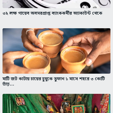
৩২ লক্ষ গায়েব অবসরপ্রাপ্ত ব্যাংককর্মীর অ্যাকাউন্ট থেকে
মাটি জট কাটায় চায়ের চুমুকে তুফান ১ মাসে শহরে ৩ কোটি
ভাঁড়...