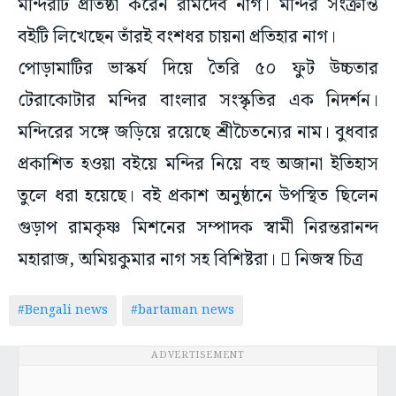
মন্দিরটি প্রতিষ্ঠা করেন রামদেব নাগ। মন্দির সংক্রান্ত
বইটি লিখেছেন তাঁরই বংশধর চায়না প্রতিহার নাগ।
পোড়ামাটির ভাস্কর্য দিয়ে তৈরি ৫০ ফুট উচ্চতার
টেরাকোটার মন্দির বাংলার সংস্কৃতির এক নিদর্শন।
মন্দিরের সঙ্গে জড়িয়ে রয়েছে শ্রীচৈতন্যের নাম। বুধবার
প্রকাশিত হওয়া বইয়ে মন্দির নিয়ে বহু অজানা ইতিহাস
তুলে ধরা হয়েছে। বই প্রকাশ অনুষ্ঠানে উপস্থিত ছিলেন
গুড়াপ রামকৃষ্ণ মিশনের সম্পাদক স্বামী নিরন্তরানন্দ
মহারাজ, অমিয়কুমার নাগ সহ বিশিষ্টরা।  নিজস্ব চিত্র
#Bengali news
#bartaman news
ADVERTISEMENT