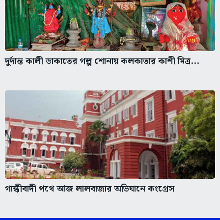
দুর্দান্ত কালী ডাকাতের গল্প শোনায় কলকাতার কাশী মিত্র...
গান্ধীবাদী পথে আজ লালবাজার অভিযানে কংগ্রেস