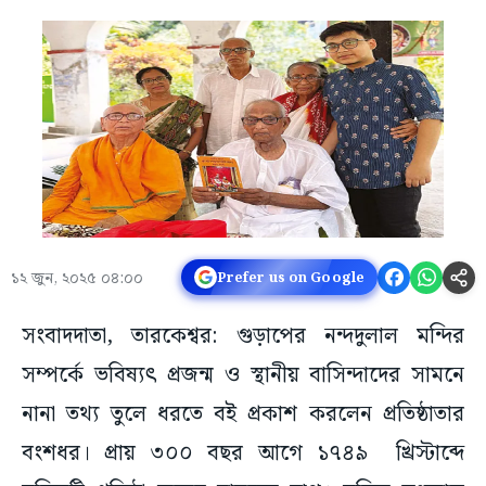
১২ জুন, ২০২৫ ০৪:০০
Prefer us on Google
সংবাদদাতা, তারকেশ্বর: গুড়াপের নন্দদুলাল মন্দির
সম্পর্কে ভবিষ্যৎ প্রজন্ম ও স্থানীয় বাসিন্দাদের সামনে
নানা তথ্য তুলে ধরতে বই প্রকাশ করলেন প্রতিষ্ঠাতার
বংশধর। প্রায় ৩০০ বছর আগে ১৭৪৯ খ্রিস্টাব্দে