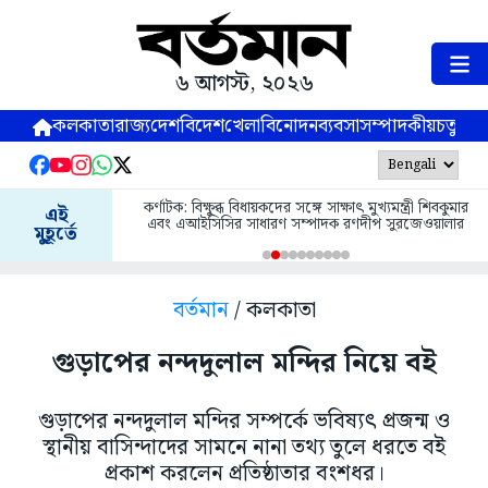
৬ আগস্ট, ২০২৬
কলকাতা
রাজ্য
দেশ
বিদেশ
খেলা
বিনোদন
ব্যবসা
সম্পাদকীয়
চতুষ্পর্ণ
কর্ণাটক: বিক্ষুব্ধ বিধায়কদের সঙ্গে সাক্ষাৎ মুখ্যমন্ত্রী শিবকুমার
এই
এবং এআইসিসির সাধারণ সম্পাদক রণদীপ সুরজেওয়ালার
মুহূর্তে
বর্তমান
/ কলকাতা
গুড়াপের নন্দদুলাল মন্দির নিয়ে বই
গুড়াপের নন্দদুলাল মন্দির সম্পর্কে ভবিষ্যৎ প্রজন্ম ও
স্থানীয় বাসিন্দাদের সামনে নানা তথ্য তুলে ধরতে বই
প্রকাশ করলেন প্রতিষ্ঠাতার বংশধর।