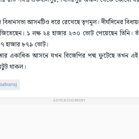
ার রাত পর্যন্ত একবালপুর, খিদিরপুর অঞ্চল থেকে কোনো ধ
 বিধানসভা আসনটিও ধরে রেখেছে তৃণমূল। দীর্ঘদিনের বিধায়
তেছেন। ১ লক্ষ ২৪ হাজার ২৩০ ভোট পেয়েছেন তিনি। তাঁর নি
 ৮৭ হাজার ৮৭৯ ভোট।
তার একাধিক আসনে যখন বিজেপির পদ্ম ফুটেছে তখন এই দুই
 অটুট থাকল।
iaburuj
ADVERTISEMENT