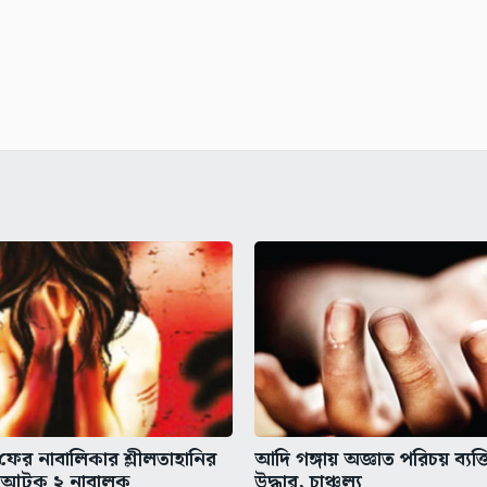
 ফের নাবালিকার শ্লীলতাহানির
আদি গঙ্গায় অজ্ঞাত পরিচয় ব্যক্
 আটক ২ নাবালক
উদ্ধার, চাঞ্চল্য