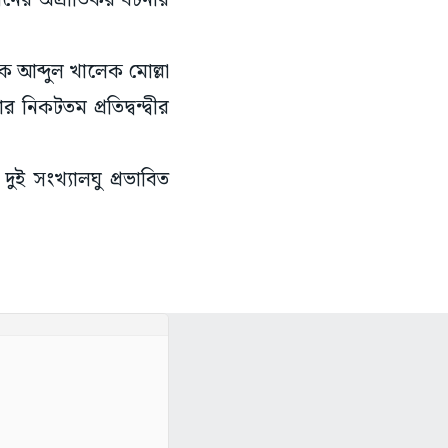
রনের অপ্রীতিকর ঘটনার
ক আব্দুল খালেক মোল্লা
কটতম প্রতিদ্বন্দ্বীর
 সংখ্যালঘু প্রভাবিত