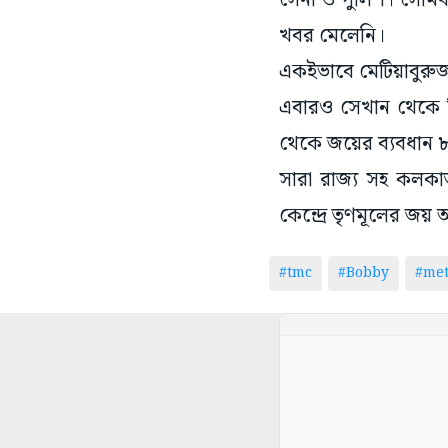
সেনা ও পুলিশ। সোমব
খবর মেলেনি।
একইভাবে মেটিয়াবুরুজ
এবারও সেখান থেকে জি
থেকে জয়ের ব্যবধান
সারা রাজ্য সহ কলকা
কেন্দ্রে তৃণমূলের জয়
#tmc
#Bobby
#met