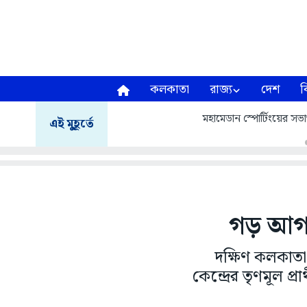
কলকাতা
রাজ্য
দেশ
ব
েন হুমায়ুন কবীর
৩০ লক্ষ মা
এই মুহূর্তে
গড় আগল
দক্ষিণ কলকাতা 
কেন্দ্রের তৃণমূল প্র