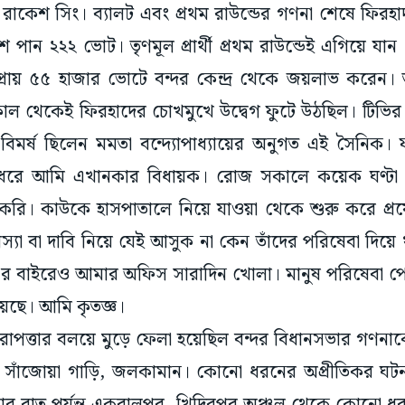
ার্থী রাকেশ সিং। ব্যালট এবং প্রথম রাউন্ডের গণনা শেষে ফি
পান ২২২ ভোট। তৃণমূল প্রার্থী প্রথম রাউন্ডেই এগিয়ে য
রায় ৫৫ হাজার ভোটে বন্দর কেন্দ্র থেকে জয়লাভ করেন। তাঁর 
ল থেকেই ফিরহাদের চোখমুখে উদ্বেগ ফুটে উঠছিল। টিভির 
 বিমর্ষ ছিলেন মমতা বন্দ্যোপাধ্যায়ের অনুগত এই সৈনি
রে আমি এখানকার বিধায়ক। রোজ সকালে কয়েক ঘণ্টা 
রি। কাউকে হাসপাতালে নিয়ে যাওয়া থেকে শুরু করে প্রয়োজন
া বা দাবি নিয়ে যেই আসুক না কেন তাঁদের পরিষেবা দিয়ে থা
র বাইরেও আমার অফিস সারাদিন খোলা। মানুষ পরিষেবা প
়েছে। আমি কৃতজ্ঞ।
াপত্তার বলয়ে মুড়ে ফেলা হয়েছিল বন্দর বিধানসভার গণনাকেন
িল সাঁজোয়া গাড়ি, জলকামান। কোনো ধরনের অপ্রীতিকর ঘটনা