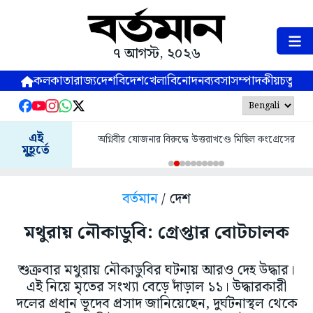
৭ আগস্ট, ২০২৬
কলকাতা
রাজ্য
দেশ
বিদেশ
খেলা
বিনোদন
ব্যবসা
সম্পাদকীয়
চতুষ্পর্ণ
এই
অগ্নিবীর যোজনার বিরুদ্ধে উত্তরাখণ্ডে মিছিল কংগ্রেসের
মুহূর্তে
বর্তমান
/ দেশ
মথুরায় নৌকাডুবি: গ্রেপ্তার বোটচালক
শুক্রবার মথুরায় নৌকাডুবির ঘটনায় আরও দেহ উদ্ধার।
এই নিয়ে মৃতের সংখ্যা বেড়ে দাঁড়াল ১১। উদ্ধারকারী
দলের প্রধান ভূদেব প্রসাদ জানিয়েছেন, দুর্ঘটনাস্থল থেকে