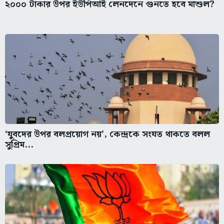
২০০০ টাকার উপর ইউপিআই লেনদেনে গুনতে হবে মাশুল?
‘যুবদের উপর বলপ্রয়োগ নয়’, কেন্দ্রকে সংযত থাকতে বলল
সুপ্রিম...