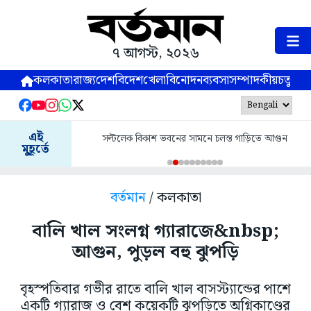
৭ আগস্ট, ২০২৬
কলকাতা
রাজ্য
দেশ
বিদেশ
খেলা
বিনোদন
ব্যবসা
সম্পাদকীয়
চতুষ্পর্ণ
এই
সল্টলেক বিকাশ ভবনের সামনে চলন্ত গাড়িতে আগুন
মুহূর্তে
বর্তমান
/ কলকাতা
বালি খাল সংলগ্ন গ্যারাজে&nbsp;
আগুন, পুড়ল বহু ঝুপড়ি
বৃহস্পতিবার গভীর রাতে বালি খাল বাসস্ট্যান্ডের পাশে
একটি গ্যারাজ ও বেশ কয়েকটি ঝুপড়িতে অগ্নিকাণ্ডের