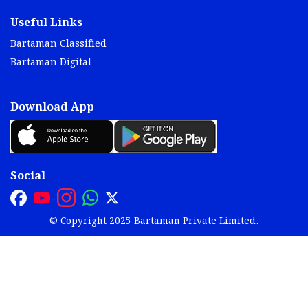
Useful Links
Bartaman Classified
Bartaman Digital
Download App
Social
© Copyright 2025 Bartaman Private Limited.