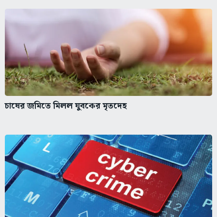
চাষের জমিতে মিলল যুবকের মৃতদেহ