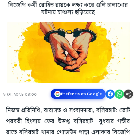
বিজেপি কর্মী রোহিত রায়কে লক্ষ্য করে গুলি চালানোর
ঘটনায় চাঞ্চল্য ছড়িয়েছে
৮ মে, ২০২৬ ০৪:০০
Prefer us on Google
নিজস্ব প্রতিনিধি, বারাসত ও সংবাদদাতা, বসিরহাট: ভোট
পরবর্তী হিংসায় ফের উত্তপ্ত বসিরহাট। বুধবার গভীর
রাতে বসিরহাট থানার গোডাউন পাড়া এলাকার বিজেপি