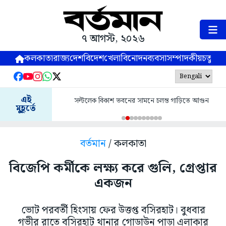
৭ আগস্ট, ২০২৬
কলকাতা
রাজ্য
দেশ
বিদেশ
খেলা
বিনোদন
ব্যবসা
সম্পাদকীয়
চতুষ্পর্ণ
এই
সল্টলেক বিকাশ ভবনের সামনে চলন্ত গাড়িতে আগুন
মুহূর্তে
বর্তমান
/ কলকাতা
বিজেপি কর্মীকে লক্ষ্য করে গুলি, গ্রেপ্তার
একজন
ভোট পরবর্তী হিংসায় ফের উত্তপ্ত বসিরহাট। বুধবার
গভীর রাতে বসিরহাট থানার গোডাউন পাড়া এলাকার