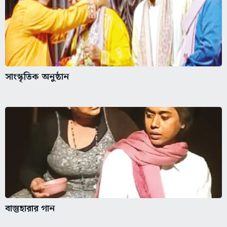
সাংস্কৃতিক অনুষ্ঠান
বাস্তুহারার গান