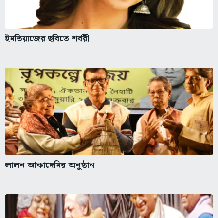
ইমতিয়াজের ছবিতে শর্বরী
লালন আকাদেমির অনুষ্ঠান