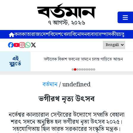
৭ আগস্ট, ২০২৬
কলকাতা
রাজ্য
দেশ
বিদেশ
খেলা
বিনোদন
ব্যবসা
সম্পাদকীয়
চতুষ্পর্ণ
এই
সল্টলেক বিকাশ ভবনের সামনে চলন্ত গাড়িতে আগুন
মুহূর্তে
বর্তমান
/ undefined
ভগীরথ নৃত্য উৎসব
নর্তেশ্বর কালচারাল সেন্টারের উদ্যোগে সম্প্রতি বেহালা
শরৎ সদনে অনুষ্ঠিত হল ভগীরথ নৃত্য উৎসব ২০২৫।
সহযোগিতায় ছিল ভারত সরকারের সংস্কৃতি মন্ত্রক।