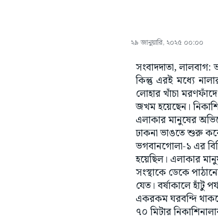
২৯ জানুয়ারি, ২০২৫ ০০:০০
সংবাদদাতা, লালবাগ:
কিন্তু এরই মধ্যে না
লোহার খাঁচা মরণফাঁ
জখম হয়েছেন। নিকাশি ন
এলাকার মানুষের অভিয
ঢাকনা ভাঙতে শুরু করেছ
ভগবানগোলা-১ এর বিড
হয়েছিল। এলাকার মানুষ
সংস্থাকে ডেকে পাঠানো
যেত। বর্ষাকালে হাঁটু
একরকম ঘরবন্দি থাকতে
৭০ মিটার নিকাশিনালা