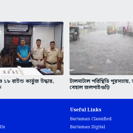
র ও ১৮ রাউন্ড কার্তুজ উদ্ধার,
টালমাটাল পরিস্থিতি পুরসভায়
ক
বেহাল জলপাইগুড়ি
Useful Links
Bartaman Classified
 Us
Bartaman Digital