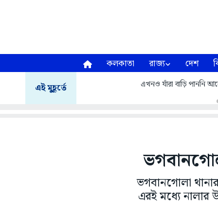
কলকাতা
রাজ্য
দেশ
ব
এখনও যাঁরা বাড়ি পাননি আবেদ
এই মুহূর্তে
ভগবানগোল
ভগবানগোলা থানার 
এরই মধ্যে নালার