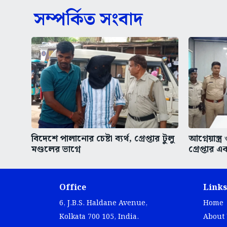
সম্পর্কিত সংবাদ
বিদেশে পালানোর চেষ্টা ব্যর্থ, গ্রেপ্তার টুলু
আগ্নেয়াস্ত্
মণ্ডলের ভাগ্নে
গ্রেপ্তার এ
Office
Links
6, J.B.S. Haldane Avenue,
Home
Kolkata 700 105, India.
About